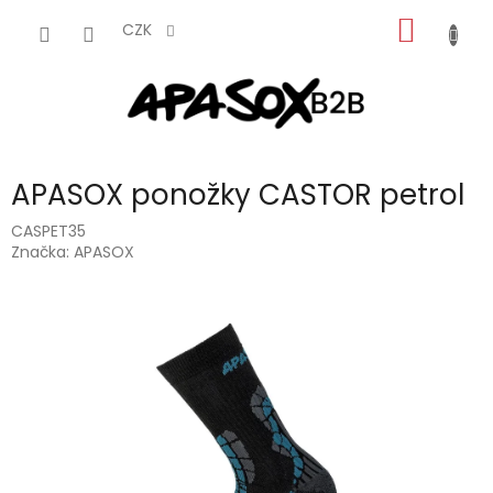
Přejít
NÁKUP
na
CZK
obsah
KOŠÍK
APASOX ponožky CASTOR petrol
CASPET35
Značka:
APASOX