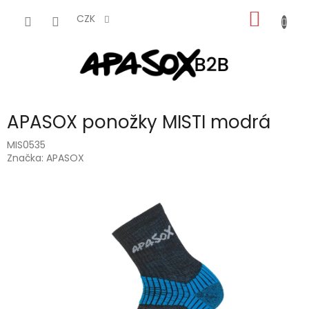
Přejít
NÁKUP
na
CZK
obsah
KOŠÍK
APASOX ponožky MISTI modrá
MIS0535
Značka:
APASOX