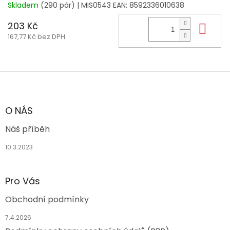
Skladem
(290 pár)
| MIS0543
EAN:
8592336010638
203 Kč
Do 
167,77 Kč bez DPH
Z
á
p
a
O NÁS
t
Náš příběh
í
10.3.2023
Pro Vás
Obchodní podmínky
7.4.2026