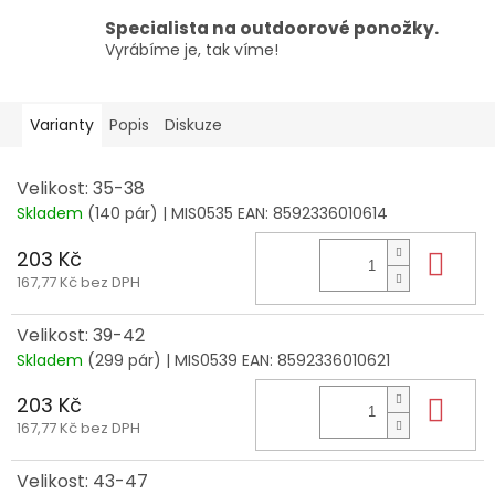
Specialista na outdoorové ponožky.
Vyrábíme je, tak víme!
Varianty
Popis
Diskuze
Velikost: 35-38
Skladem
(140 pár)
| MIS0535
EAN:
8592336010614
203 Kč
Do 
167,77 Kč bez DPH
Velikost: 39-42
Skladem
(299 pár)
| MIS0539
EAN:
8592336010621
203 Kč
Do 
167,77 Kč bez DPH
Velikost: 43-47