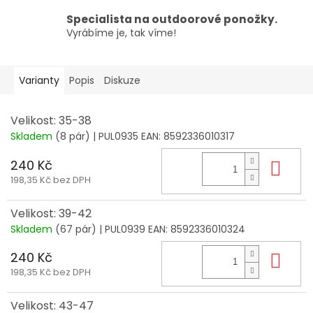
Specialista na outdoorové ponožky.
Vyrábíme je, tak víme!
Varianty
Popis
Diskuze
Velikost: 35-38
Skladem
(8 pár)
| PUL0935
EAN:
8592336010317
240 Kč
Do 
198,35 Kč bez DPH
Velikost: 39-42
Skladem
(67 pár)
| PUL0939
EAN:
8592336010324
240 Kč
Do 
198,35 Kč bez DPH
Velikost: 43-47