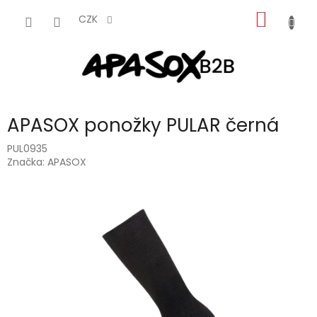
Přejít
NÁKUP
na
CZK
obsah
KOŠÍK
APASOX ponožky PULAR černá
PUL0935
Značka:
APASOX