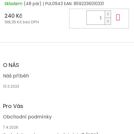
Skladem
(48 pár)
| PUL0943
EAN:
8592336010331
240 Kč
Do 
198,35 Kč bez DPH
Z
á
p
a
O NÁS
t
Náš příběh
í
10.3.2023
Pro Vás
Obchodní podmínky
7.4.2026