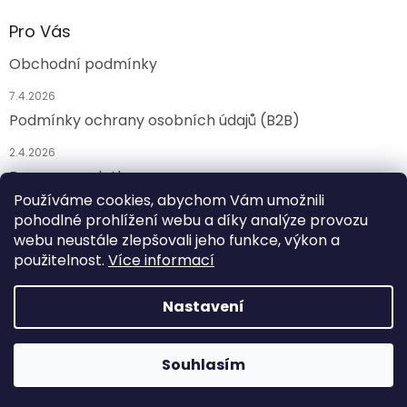
Pro Vás
Obchodní podmínky
7.4.2026
Podmínky ochrany osobních údajů (B2B)
2.4.2026
Doprava a platba
Používáme cookies, abychom Vám umožnili
17.3.2025
pohodlné prohlížení webu a díky analýze provozu
webu neustále zlepšovali jeho funkce, výkon a
ARCHIV
použitelnost.
Více informací
Nastavení
Vytvořil Shoptet
Souhlasím
Copyright 2026
APASOX B2B
. Všechna práva vyhrazena.