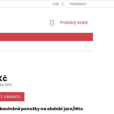
CZK
Přihlášení
NÁKUPNÍ
Prázdný košík
KOŠÍK
 Kč
bez DPH
E VARIANTU
 bavlněné ponožky
na období jaro/léto
.