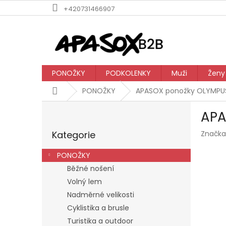
Přejít
+420731466907
na
obsah
PONOŽKY
PODKOLENKY
Muži
Ženy
Domů
PONOŽKY
APASOX ponožky OLYMPU
P
APA
o
Přeskočit
s
Kategorie
Značka
kategorie
t
r
PONOŽKY
a
Běžné nošení
n
Volný lem
n
í
Nadměrné velikosti
p
Cyklistika a brusle
a
Turistika a outdoor