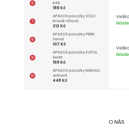
bílá
188 Kč
APASOX ponožky SOLO
Velik
tmavě růžová
Skla
212 Kč
APASOX ponožky PIRIN
černá
107 Kč
Velik
APASOX ponožky KUPOL
Skla
šedá
159 Kč
APASOX ponožky MAKALU
antracit
448 Kč
Z
á
p
a
t
O NÁS
í