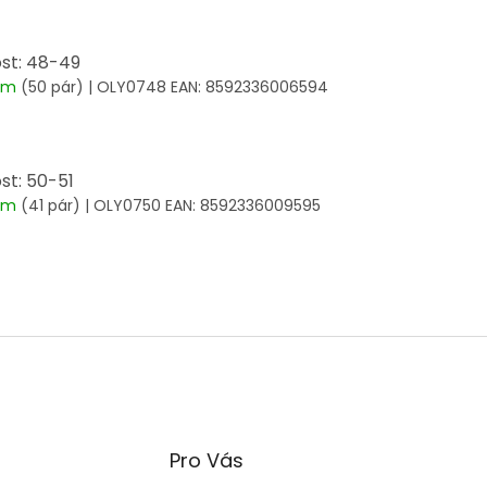
ost: 48-49
dem
(50 pár)
| OLY0748
EAN:
8592336006594
ost: 50-51
dem
(41 pár)
| OLY0750
EAN:
8592336009595
Pro Vás