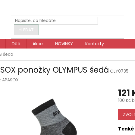
HLEDAT
Děti
Akce
NOVINKY
Kontakty
S šedá
SOX ponožky OLYMPUS šedá
OLY0735
:
APASOX
121
100 Kč 
Měrná
cena:
ZVOLT
Tenké