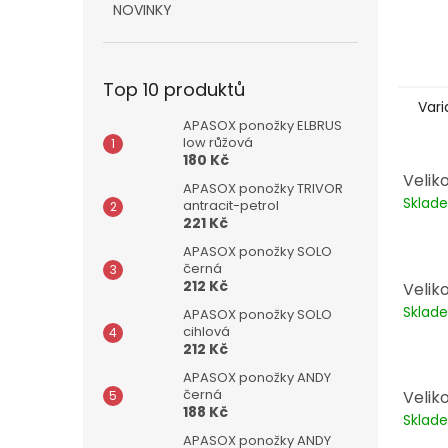
NOVINKY
Top 10 produktů
Vari
APASOX ponožky ELBRUS
low růžová
180 Kč
Velik
APASOX ponožky TRIVOR
Skla
antracit-petrol
221 Kč
APASOX ponožky SOLO
černá
212 Kč
Velik
Skla
APASOX ponožky SOLO
cihlová
212 Kč
APASOX ponožky ANDY
černá
Velik
188 Kč
Skla
APASOX ponožky ANDY