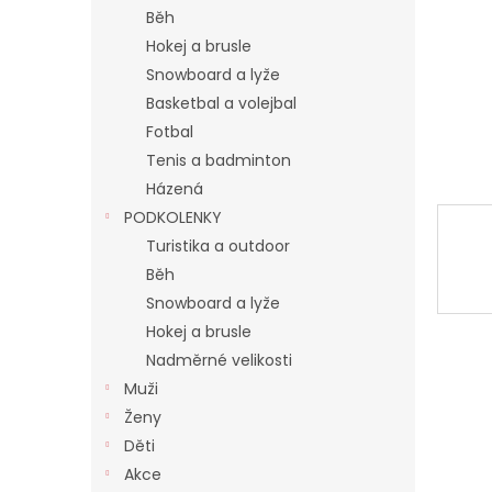
n
Běh
e
Hokej a brusle
l
Snowboard a lyže
Basketbal a volejbal
Fotbal
Tenis a badminton
Házená
PODKOLENKY
Turistika a outdoor
Běh
Snowboard a lyže
Hokej a brusle
Nadměrné velikosti
Muži
Ženy
Děti
Akce