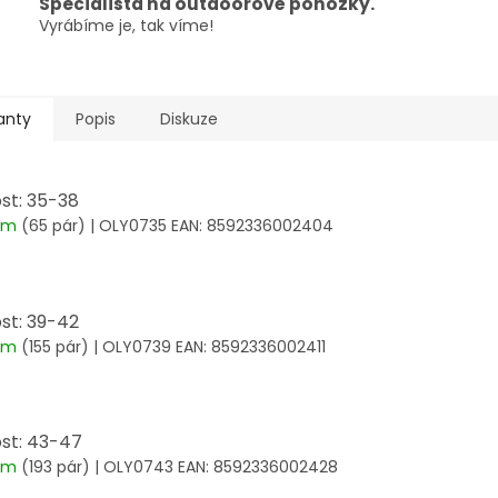
Specialista na outdoorové ponožky.
Vyrábíme je, tak víme!
anty
Popis
Diskuze
ost: 35-38
dem
(65 pár)
| OLY0735
EAN:
8592336002404
ost: 39-42
dem
(155 pár)
| OLY0739
EAN:
8592336002411
ost: 43-47
dem
(193 pár)
| OLY0743
EAN:
8592336002428